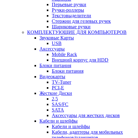
Перьевые ручки
Ручки-роллеры
Текстовыделители
Стержни для гелевых ручек
Шариковые ручки
КОМПЛЕКТУЮЩИЕ ДЛЯ КОМПЬЮТЕРОВ
Звуковые Карты
USB
Аксессуары
Mobile Rack
Внешний корпус для HDD
Блоки питания
Блоки питания
Видеокарты
TV-Tuner
PCI-E
Жесткие Диски
2,5
SAS/FC
SATA
Аксессуары для жестких дисков
Кабели и шлейфы
Кабели и шлейфы
Кабели, адаптеры для мобильных
телефонов/планшетов