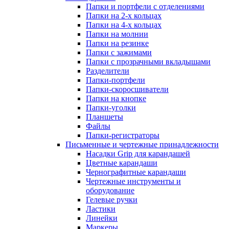
Папки и портфели с отделениями
Папки на 2-х кольцах
Папки на 4-х кольцах
Папки на молнии
Папки на резинке
Папки с зажимами
Папки с прозрачными вкладышами
Разделители
Папки-портфели
Папки-скоросшиватели
Папки на кнопке
Папки-уголки
Планшеты
Файлы
Папки-регистраторы
Письменные и чертежные принадлежности
Насадки Grip для карандашей
Цветные карандаши
Чернографитные карандаши
Чертежные инструменты и
оборудование
Гелевые ручки
Ластики
Линейки
Маркеры