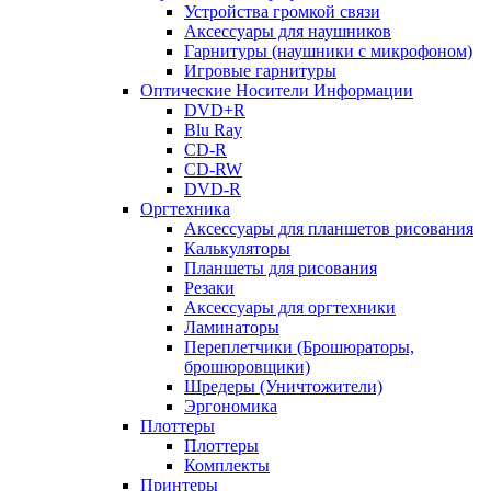
Устройства громкой связи
Аксессуары для наушников
Гарнитуры (наушники с микрофоном)
Игровые гарнитуры
Оптические Носители Информации
DVD+R
Blu Ray
CD-R
CD-RW
DVD-R
Оргтехника
Аксессуары для планшетов рисования
Калькуляторы
Планшеты для рисования
Резаки
Аксессуары для оргтехники
Ламинаторы
Переплетчики (Брошюраторы,
брошюровщики)
Шредеры (Уничтожители)
Эргономика
Плоттеры
Плоттеры
Комплекты
Принтеры