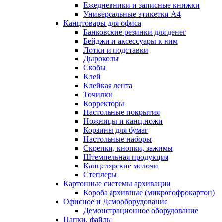
Ежедневники и записные книжки
Универсальные этикетки А4
Канцтовары для офиса
Банковские резинки для денег
Бейджи и аксесcуары к ним
Лотки и подставки
Дыроколы
Скобы
Клей
Клейкая лента
Точилки
Корректоры
Настольные покрытия
Ножницы и канц.ножи
Корзины для бумаг
Настольные наборы
Скрепки, кнопки, зажимы
Штемпельная продукция
Канцелярские мелочи
Степлеры
Картонные системы архивации
Короба архивные (микрогофрокартон)
Офисное и Демооборудование
Демонстрационное оборудование
Папки, файлы