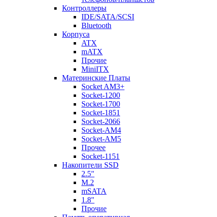
Контроллеры
IDE/SATA/SCSI
Bluetooth
Корпуса
ATX
mATX
Прочие
MiniITX
Материнские Платы
Socket AM3+
Socket-1200
Socket-1700
Socket-1851
Socket-2066
Socket-AM4
Socket-AM5
Прочее
Socket-1151
Накопители SSD
2.5"
M.2
mSATA
1.8"
Прочие