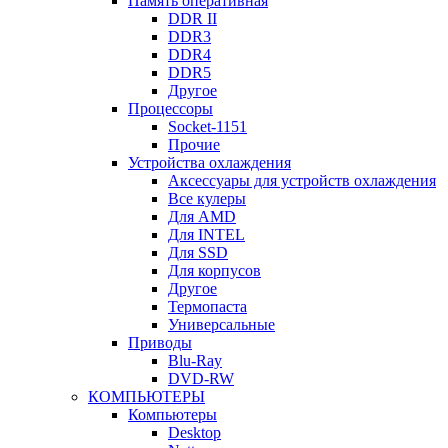
Память оперативная
DDR II
DDR3
DDR4
DDR5
Другое
Процессоры
Socket-1151
Прочие
Устройства охлаждения
Аксессуары для устройств охлаждения
Все кулеры
Для AMD
Для INTEL
Для SSD
Для корпусов
Другое
Термопаста
Универсальные
Приводы
Blu-Ray
DVD-RW
КОМПЬЮТЕРЫ
Компьютеры
Desktop