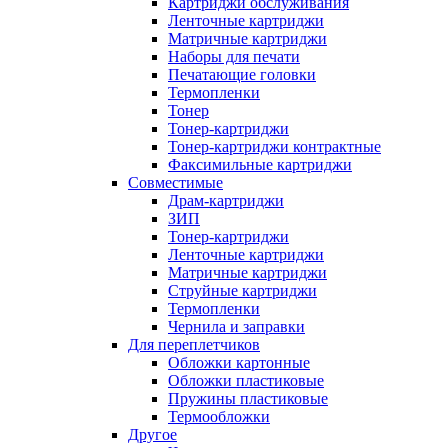
Картриджи обслуживания
Ленточные картриджи
Матричные картриджи
Наборы для печати
Печатающие головки
Термопленки
Тонер
Тонер-картриджи
Тонер-картриджи контрактные
Факсимильные картриджи
Совместимые
Драм-картриджи
ЗИП
Тонер-картриджи
Ленточные картриджи
Матричные картриджи
Струйные картриджи
Термопленки
Чернила и заправки
Для переплетчиков
Обложки картонные
Обложки пластиковые
Пружины пластиковые
Термообложки
Другое