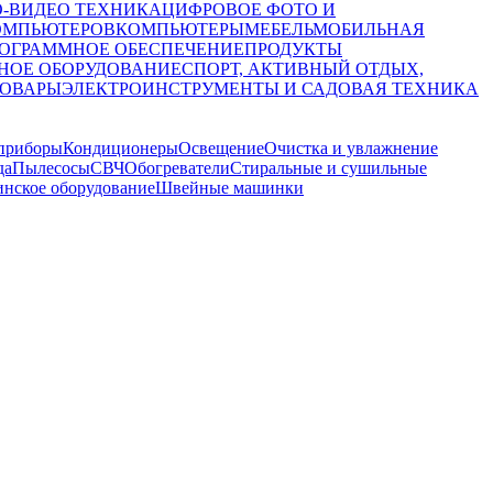
О-ВИДЕО ТЕХНИКА
ЦИФРОВОЕ ФОТО И
ОМПЬЮТЕРОВ
КОМПЬЮТЕРЫ
МЕБЕЛЬ
МОБИЛЬНАЯ
ОГРАММНОЕ ОБЕСПЕЧЕНИЕ
ПРОДУКТЫ
НОЕ ОБОРУДОВАНИЕ
СПОРТ, АКТИВНЫЙ ОТДЫХ,
ТОВАРЫ
ЭЛЕКТРОИНСТРУМЕНТЫ И САДОВАЯ ТЕХНИКА
приборы
Кондиционеры
Освещение
Очистка и увлажнение
да
Пылесосы
СВЧ
Обогреватели
Стиральные и сушильные
нское оборудование
Швейные машинки