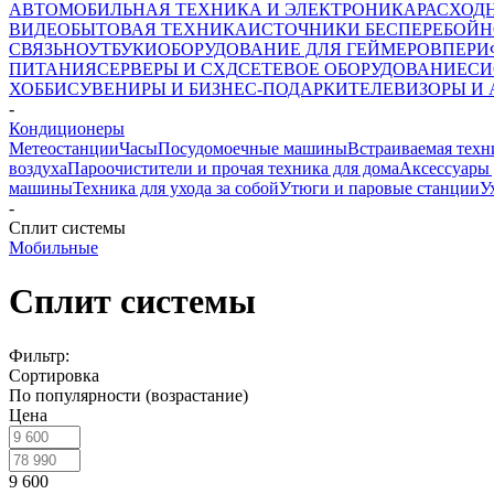
АВТОМОБИЛЬНАЯ ТЕХНИКА И ЭЛЕКТРОНИКА
РАСХОД
ВИДЕО
БЫТОВАЯ ТЕХНИКА
ИСТОЧНИКИ БЕСПЕРЕБОЙН
СВЯЗЬ
НОУТБУКИ
ОБОРУДОВАНИЕ ДЛЯ ГЕЙМЕРОВ
ПЕРИ
ПИТАНИЯ
СЕРВЕРЫ И СХД
СЕТЕВОЕ ОБОРУДОВАНИЕ
СИ
ХОББИ
СУВЕНИРЫ И БИЗНЕС-ПОДАРКИ
ТЕЛЕВИЗОРЫ И
-
Кондиционеры
Метеостанции
Часы
Посудомоечные машины
Встраиваемая техн
воздуха
Пароочистители и прочая техника для дома
Аксессуары 
машины
Техника для ухода за собой
Утюги и паровые станции
У
-
Сплит системы
Мобильные
Сплит системы
Фильтр:
Сортировка
По популярности (возрастание)
Цена
9 600