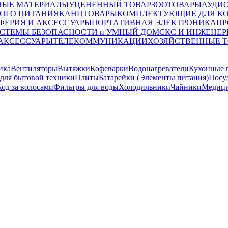
НЫЕ МАТЕРИАЛЫ
УЦЕНЕННЫЙ ТОВАР
ЗООТОВАРЫ
АУДИ
ОГО ПИТАНИЯ
КАНЦТОВАРЫ
КОМПЛЕКТУЮЩИЕ ДЛЯ К
ФЕРИЯ И АКСЕССУАРЫ
ПОРТАТИВНАЯ ЭЛЕКТРОНИКА
ПР
СТЕМЫ БЕЗОПАСНОСТИ и УМНЫЙ ДОМ
СКС И ИНЖЕНЕР
 АКСЕССУАРЫ
ТЕЛЕКОММУНИКАЦИИ
ХОЗЯЙСТВЕННЫЕ 
ика
Вентиляторы
Вытяжки
Кофеварки
Водонагреватели
Кухонные 
для бытовой техники
Плиты
Батарейки (Элементы питания)
Посу
ход за волосами
Фильтры для воды
Холодильники
Чайники
Медици