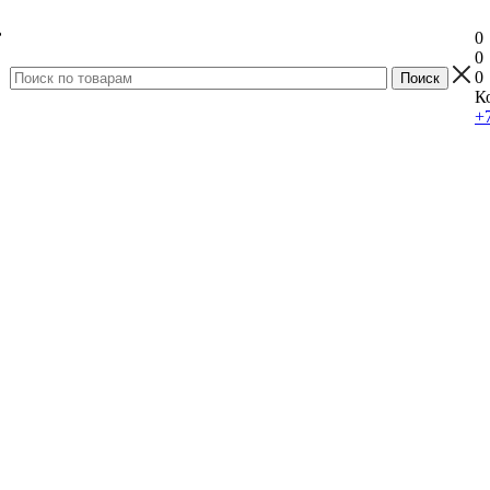
0
0
0
К
+7