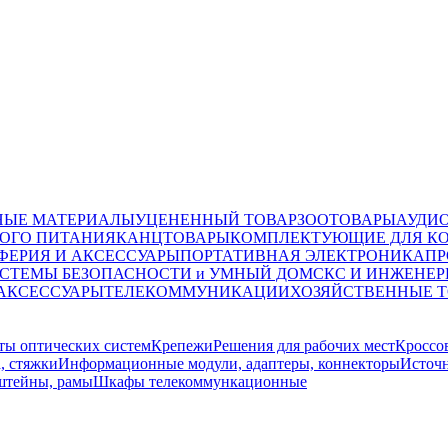
НЫЕ МАТЕРИАЛЫ
УЦЕНЕННЫЙ ТОВАР
ЗООТОВАРЫ
АУДИ
ОГО ПИТАНИЯ
КАНЦТОВАРЫ
КОМПЛЕКТУЮЩИЕ ДЛЯ К
ФЕРИЯ И АКСЕССУАРЫ
ПОРТАТИВНАЯ ЭЛЕКТРОНИКА
ПР
СТЕМЫ БЕЗОПАСНОСТИ и УМНЫЙ ДОМ
СКС И ИНЖЕНЕР
 АКСЕССУАРЫ
ТЕЛЕКОММУНИКАЦИИ
ХОЗЯЙСТВЕННЫЕ 
ы оптических систем
Крепежи
Решения для рабочих мест
Кроссо
, стяжки
Информационные модули, адаптеры, коннекторы
Источ
штейны, рамы
Шкафы телекоммункационные