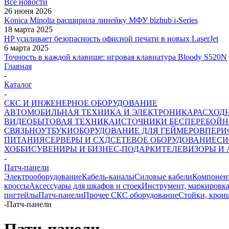
Все новости
26 июня 2026
Konica Minolta расширила линейку МФУ bizhub i-Series
18 марта 2025
HP усиливает безопасность офисной печати в новых LaserJet
6 марта 2025
Точность в каждой клавише: игровая клавиатура Bloody S520N
Главная
-
Каталог
-
СКС И ИНЖЕНЕРНОЕ ОБОРУДОВАНИЕ
АВТОМОБИЛЬНАЯ ТЕХНИКА И ЭЛЕКТРОНИКА
РАСХОД
ВИДЕО
БЫТОВАЯ ТЕХНИКА
ИСТОЧНИКИ БЕСПЕРЕБОЙН
СВЯЗЬ
НОУТБУКИ
ОБОРУДОВАНИЕ ДЛЯ ГЕЙМЕРОВ
ПЕРИ
ПИТАНИЯ
СЕРВЕРЫ И СХД
СЕТЕВОЕ ОБОРУДОВАНИЕ
СИ
ХОББИ
СУВЕНИРЫ И БИЗНЕС-ПОДАРКИ
ТЕЛЕВИЗОРЫ И
-
Патч-панели
Электрооборудование
Кабель-каналы
Силовые кабели
Компонент
кроссы
Аксессуары для шкафов и стоек
Инструмент, маркировка
пигтейлы
Патч-панели
Прочее СКС оборудование
Стойки, крон
-
Патч-панели