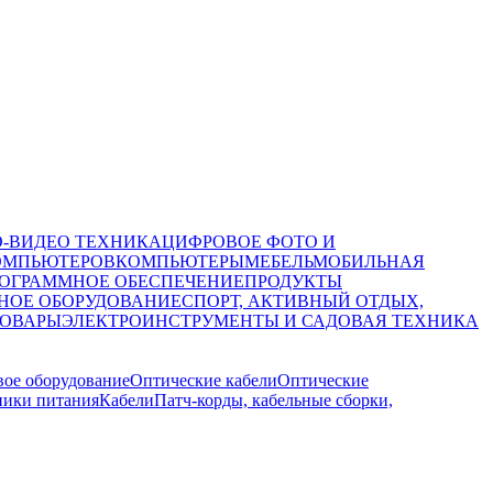
О-ВИДЕО ТЕХНИКА
ЦИФРОВОЕ ФОТО И
ОМПЬЮТЕРОВ
КОМПЬЮТЕРЫ
МЕБЕЛЬ
МОБИЛЬНАЯ
ОГРАММНОЕ ОБЕСПЕЧЕНИЕ
ПРОДУКТЫ
НОЕ ОБОРУДОВАНИЕ
СПОРТ, АКТИВНЫЙ ОТДЫХ,
ТОВАРЫ
ЭЛЕКТРОИНСТРУМЕНТЫ И САДОВАЯ ТЕХНИКА
вое оборудование
Оптические кабели
Оптические
ники питания
Кабели
Патч-корды, кабельные сборки,