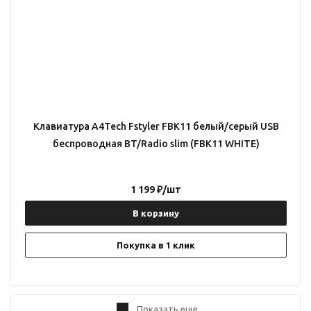
Клавиатура A4Tech Fstyler FBK11 белый/серый USB
беспроводная BT/Radio slim (FBK11 WHITE)
1 199
₽
/шт
В корзину
Покупка в 1 клик
Показать еще