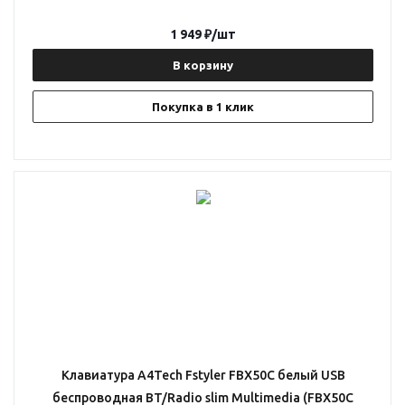
1 949
₽
/шт
В корзину
Покупка в 1 клик
Клавиатура A4Tech Fstyler FBX50C белый USB
беспроводная BT/Radio slim Multimedia (FBX50C