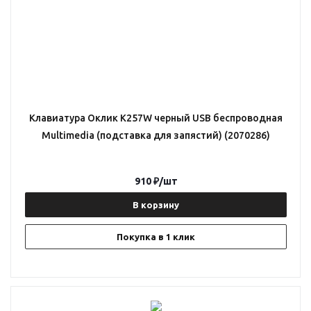
Клавиатура Оклик K257W черный USB беспроводная
Multimedia (подставка для запястий) (2070286)
910
₽
/шт
В корзину
Покупка в 1 клик