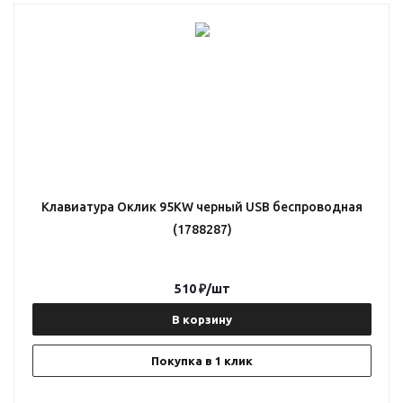
Клавиатура Оклик 95KW черный USB беспроводная
(1788287)
510
₽
/шт
В корзину
Покупка в 1 клик