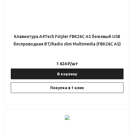
Клавиатура A4Tech Fstyler FBK26C AS бежевый USB
беспроводная BT/Radio slim Multimedia (FBK26C AS)
1 424
₽
/шт
В корзину
Покупка в 1 клик