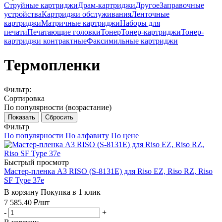
Струйные картриджи
Драм-картриджи
Другое
Заправочные
устройства
Картриджи обслуживания
Ленточные
картриджи
Матричные картриджи
Наборы для
печати
Печатающие головки
Тонер
Тонер-картриджи
Тонер-
картриджи контрактные
Факсимильные картриджи
Термопленки
Фильтр:
Сортировка
По популярности (возрастание)
Показать
Сбросить
Фильтр
По популярности
По алфавиту
По цене
Быстрый просмотр
Мастер-пленка A3 RISO (S-8131E) для Riso EZ, Riso RZ, Riso
SF Type 37e
В корзину
Покупка в 1 клик
7 585.40
₽
/шт
-
+