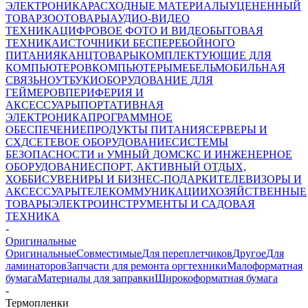
ЭЛЕКТРОНИКА
РАСХОДНЫЕ МАТЕРИАЛЫ
УЦЕНЕННЫЙ
ТОВАР
ЗООТОВАРЫ
АУДИО-ВИДЕО
ТЕХНИКА
ЦИФРОВОЕ ФОТО И ВИДЕО
БЫТОВАЯ
ТЕХНИКА
ИСТОЧНИКИ БЕСПЕРЕБОЙНОГО
ПИТАНИЯ
КАНЦТОВАРЫ
КОМПЛЕКТУЮЩИЕ ДЛЯ
КОМПЬЮТЕРОВ
КОМПЬЮТЕРЫ
МЕБЕЛЬ
МОБИЛЬНАЯ
СВЯЗЬ
НОУТБУКИ
ОБОРУДОВАНИЕ ДЛЯ
ГЕЙМЕРОВ
ПЕРИФЕРИЯ И
АКСЕССУАРЫ
ПОРТАТИВНАЯ
ЭЛЕКТРОНИКА
ПРОГРАММНОЕ
ОБЕСПЕЧЕНИЕ
ПРОДУКТЫ ПИТАНИЯ
СЕРВЕРЫ И
СХД
СЕТЕВОЕ ОБОРУДОВАНИЕ
СИСТЕМЫ
БЕЗОПАСНОСТИ и УМНЫЙ ДОМ
СКС И ИНЖЕНЕРНОЕ
ОБОРУДОВАНИЕ
СПОРТ, АКТИВНЫЙ ОТДЫХ,
ХОББИ
СУВЕНИРЫ И БИЗНЕС-ПОДАРКИ
ТЕЛЕВИЗОРЫ И
АКСЕССУАРЫ
ТЕЛЕКОММУНИКАЦИИ
ХОЗЯЙСТВЕННЫЕ
ТОВАРЫ
ЭЛЕКТРОИНСТРУМЕНТЫ И САДОВАЯ
ТЕХНИКА
-
Оригинальные
Оригинальные
Совместимые
Для переплетчиков
Другое
Для
ламинаторов
Запчасти для ремонта оргтехники
Малоформатная
бумага
Материалы для заправки
Широкоформатная бумага
-
Термопленки