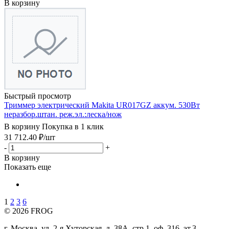
В корзину
Быстрый просмотр
Триммер электрический Makita UR017GZ аккум. 530Вт
неразбор.штан. реж.эл.:леска/нож
В корзину
Покупка в 1 клик
31 712.40
₽
/шт
-
+
В корзину
Показать еще
1
2
3
6
© 2026 FROG
г. Москва, ул. 2-я Хуторская, д. 38А, стр.1, оф. 316, эт.3