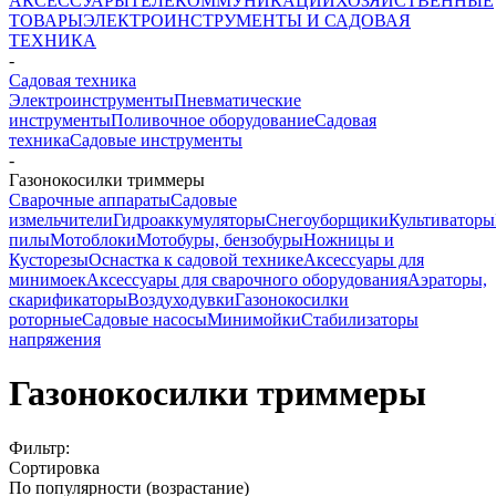
АКСЕССУАРЫ
ТЕЛЕКОММУНИКАЦИИ
ХОЗЯЙСТВЕННЫЕ
ТОВАРЫ
ЭЛЕКТРОИНСТРУМЕНТЫ И САДОВАЯ
ТЕХНИКА
-
Садовая техника
Электроинструменты
Пневматические
инструменты
Поливочное оборудование
Садовая
техника
Садовые инструменты
-
Газонокосилки триммеры
Сварочные аппараты
Садовые
измельчители
Гидроаккумуляторы
Снегоуборщики
Культиваторы
пилы
Мотоблоки
Мотобуры, бензобуры
Ножницы и
Кусторезы
Оснастка к садовой технике
Аксессуары для
минимоек
Аксессуары для сварочного оборудования
Аэраторы,
скарификаторы
Воздуходувки
Газонокосилки
роторные
Садовые насосы
Минимойки
Стабилизаторы
напряжения
Газонокосилки триммеры
Фильтр:
Сортировка
По популярности (возрастание)