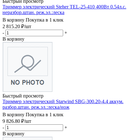
Быстрый просмотр
Триммер электрический Steher TEL-25-410 400Вт 0.54л.с.
неразбор.штан. реж.эл.:леска
В корзину
Покупка в 1 клик
2 815.20
₽
/шт
-
+
В корзину
Быстрый просмотр
Триммер электрический Starwind SBG-300.20-4.4 аккум.
разбор.штан. реж.эл.:леска/нож
В корзину
Покупка в 1 клик
9 826.80
₽
/шт
-
+
В корзину