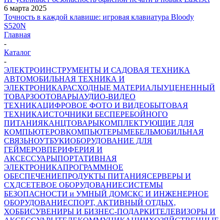
6 марта 2025
Точность в каждой клавише: игровая клавиатура Bloody
S520N
Главная
-
Каталог
-
ЭЛЕКТРОИНСТРУМЕНТЫ И САДОВАЯ ТЕХНИКА
АВТОМОБИЛЬНАЯ ТЕХНИКА И
ЭЛЕКТРОНИКА
РАСХОДНЫЕ МАТЕРИАЛЫ
УЦЕНЕННЫЙ
ТОВАР
ЗООТОВАРЫ
АУДИО-ВИДЕО
ТЕХНИКА
ЦИФРОВОЕ ФОТО И ВИДЕО
БЫТОВАЯ
ТЕХНИКА
ИСТОЧНИКИ БЕСПЕРЕБОЙНОГО
ПИТАНИЯ
КАНЦТОВАРЫ
КОМПЛЕКТУЮЩИЕ ДЛЯ
КОМПЬЮТЕРОВ
КОМПЬЮТЕРЫ
МЕБЕЛЬ
МОБИЛЬНАЯ
СВЯЗЬ
НОУТБУКИ
ОБОРУДОВАНИЕ ДЛЯ
ГЕЙМЕРОВ
ПЕРИФЕРИЯ И
АКСЕССУАРЫ
ПОРТАТИВНАЯ
ЭЛЕКТРОНИКА
ПРОГРАММНОЕ
ОБЕСПЕЧЕНИЕ
ПРОДУКТЫ ПИТАНИЯ
СЕРВЕРЫ И
СХД
СЕТЕВОЕ ОБОРУДОВАНИЕ
СИСТЕМЫ
БЕЗОПАСНОСТИ и УМНЫЙ ДОМ
СКС И ИНЖЕНЕРНОЕ
ОБОРУДОВАНИЕ
СПОРТ, АКТИВНЫЙ ОТДЫХ,
ХОББИ
СУВЕНИРЫ И БИЗНЕС-ПОДАРКИ
ТЕЛЕВИЗОРЫ И