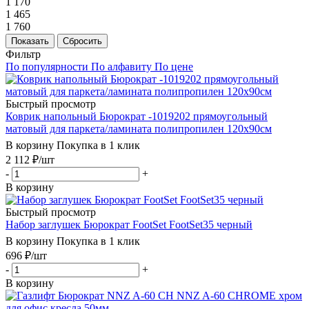
1 170
1 465
1 760
Показать
Сбросить
Фильтр
По популярности
По алфавиту
По цене
Быстрый просмотр
Коврик напольный Бюрократ -1019202 прямоугольный
матовый для паркета/ламината полипропилен 120х90см
В корзину
Покупка в 1 клик
2 112
₽
/шт
-
+
В корзину
Быстрый просмотр
Набор заглушек Бюрократ FootSet FootSet35 черный
В корзину
Покупка в 1 клик
696
₽
/шт
-
+
В корзину