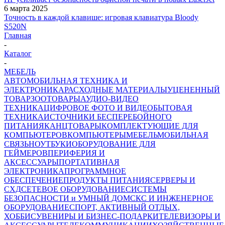
6 марта 2025
Точность в каждой клавише: игровая клавиатура Bloody
S520N
Главная
-
Каталог
-
МЕБЕЛЬ
АВТОМОБИЛЬНАЯ ТЕХНИКА И
ЭЛЕКТРОНИКА
РАСХОДНЫЕ МАТЕРИАЛЫ
УЦЕНЕННЫЙ
ТОВАР
ЗООТОВАРЫ
АУДИО-ВИДЕО
ТЕХНИКА
ЦИФРОВОЕ ФОТО И ВИДЕО
БЫТОВАЯ
ТЕХНИКА
ИСТОЧНИКИ БЕСПЕРЕБОЙНОГО
ПИТАНИЯ
КАНЦТОВАРЫ
КОМПЛЕКТУЮЩИЕ ДЛЯ
КОМПЬЮТЕРОВ
КОМПЬЮТЕРЫ
МЕБЕЛЬ
МОБИЛЬНАЯ
СВЯЗЬ
НОУТБУКИ
ОБОРУДОВАНИЕ ДЛЯ
ГЕЙМЕРОВ
ПЕРИФЕРИЯ И
АКСЕССУАРЫ
ПОРТАТИВНАЯ
ЭЛЕКТРОНИКА
ПРОГРАММНОЕ
ОБЕСПЕЧЕНИЕ
ПРОДУКТЫ ПИТАНИЯ
СЕРВЕРЫ И
СХД
СЕТЕВОЕ ОБОРУДОВАНИЕ
СИСТЕМЫ
БЕЗОПАСНОСТИ и УМНЫЙ ДОМ
СКС И ИНЖЕНЕРНОЕ
ОБОРУДОВАНИЕ
СПОРТ, АКТИВНЫЙ ОТДЫХ,
ХОББИ
СУВЕНИРЫ И БИЗНЕС-ПОДАРКИ
ТЕЛЕВИЗОРЫ И