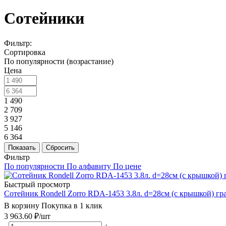
Сотейники
Фильтр:
Сортировка
По популярности (возрастание)
Цена
1 490
2 709
3 927
5 146
6 364
Показать
Сбросить
Фильтр
По популярности
По алфавиту
По цене
Быстрый просмотр
Сотейник Rondell Zorro RDA-1453 3.8л. d=28см (с крышкой) г
В корзину
Покупка в 1 клик
3 963.60
₽
/шт