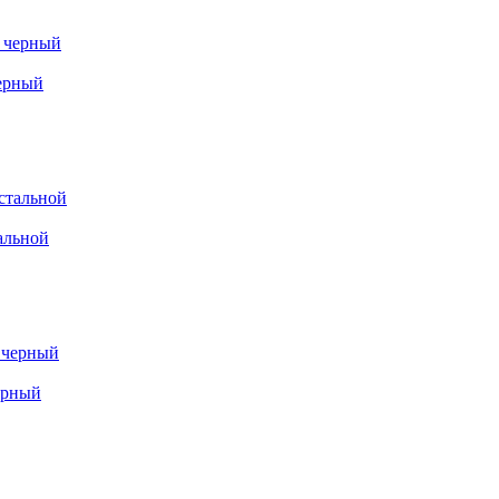
черный
альной
ерный