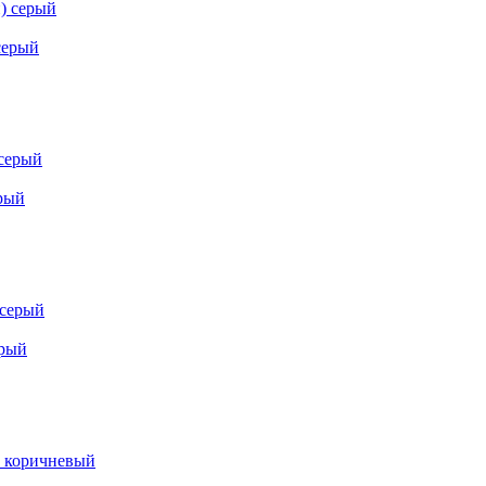
серый
ерый
ерый