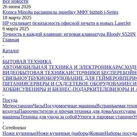
Все новости
26 июня 2026
Konica Minolta расширила линейку МФУ bizhub i-Series
18 марта 2025
HP усиливает безопасность офисной печати в новых LaserJet
6 марта 2025
Точность в каждой клавише: игровая клавиатура Bloody S520N
Главная
-
Каталог
-
БЫТОВАЯ ТЕХНИКА
АВТОМОБИЛЬНАЯ ТЕХНИКА И ЭЛЕКТРОНИКА
РАСХОД
ВИДЕО
БЫТОВАЯ ТЕХНИКА
ИСТОЧНИКИ БЕСПЕРЕБОЙН
СВЯЗЬ
НОУТБУКИ
ОБОРУДОВАНИЕ ДЛЯ ГЕЙМЕРОВ
ПЕРИ
ПИТАНИЯ
СЕРВЕРЫ И СХД
СЕТЕВОЕ ОБОРУДОВАНИЕ
СИ
ХОББИ
СУВЕНИРЫ И БИЗНЕС-ПОДАРКИ
ТЕЛЕВИЗОРЫ И
-
Посуда
Метеостанции
Часы
Посудомоечные машины
Встраиваемая техн
воздуха
Пароочистители и прочая техника для дома
Аксессуары 
машины
Техника для ухода за собой
Утюги и паровые станции
У
-
Сотейники
Ножи кухонные
Ножи кухонные (наборы)
Ковши
Наборы посуд