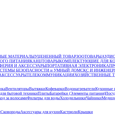
НЫЕ МАТЕРИАЛЫ
УЦЕНЕННЫЙ ТОВАР
ЗООТОВАРЫ
АУДИ
ОГО ПИТАНИЯ
КАНЦТОВАРЫ
КОМПЛЕКТУЮЩИЕ ДЛЯ К
ФЕРИЯ И АКСЕССУАРЫ
ПОРТАТИВНАЯ ЭЛЕКТРОНИКА
ПР
СТЕМЫ БЕЗОПАСНОСТИ и УМНЫЙ ДОМ
СКС И ИНЖЕНЕР
 АКСЕССУАРЫ
ТЕЛЕКОММУНИКАЦИИ
ХОЗЯЙСТВЕННЫЕ 
ика
Вентиляторы
Вытяжки
Кофеварки
Водонагреватели
Кухонные 
для бытовой техники
Плиты
Батарейки (Элементы питания)
Посу
ход за волосами
Фильтры для воды
Холодильники
Чайники
Медици
ы
Сковороды
Аксессуары для кухни
Кастрюли
Крышки