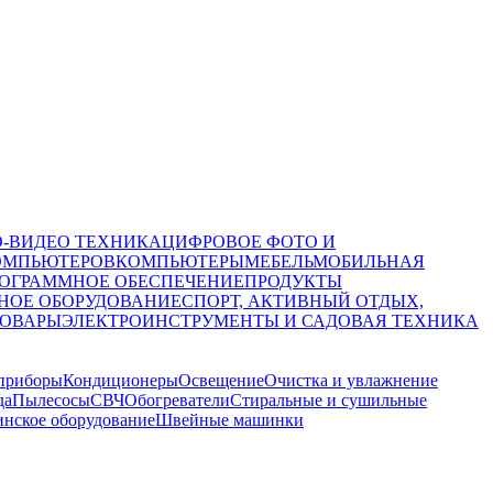
О-ВИДЕО ТЕХНИКА
ЦИФРОВОЕ ФОТО И
ОМПЬЮТЕРОВ
КОМПЬЮТЕРЫ
МЕБЕЛЬ
МОБИЛЬНАЯ
ОГРАММНОЕ ОБЕСПЕЧЕНИЕ
ПРОДУКТЫ
НОЕ ОБОРУДОВАНИЕ
СПОРТ, АКТИВНЫЙ ОТДЫХ,
ТОВАРЫ
ЭЛЕКТРОИНСТРУМЕНТЫ И САДОВАЯ ТЕХНИКА
приборы
Кондиционеры
Освещение
Очистка и увлажнение
да
Пылесосы
СВЧ
Обогреватели
Стиральные и сушильные
нское оборудование
Швейные машинки