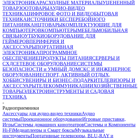
ЭЛЕКТРОНИКА
РАСХОДНЫЕ МАТЕРИАЛЫ
УЦЕНЕННЫЙ
ТОВАР
ЗООТОВАРЫ
АУДИО-ВИДЕО
ТЕХНИКА
ЦИФРОВОЕ ФОТО И ВИДЕО
БЫТОВАЯ
ТЕХНИКА
ИСТОЧНИКИ БЕСПЕРЕБОЙНОГО
ПИТАНИЯ
КАНЦТОВАРЫ
КОМПЛЕКТУЮЩИЕ ДЛЯ
КОМПЬЮТЕРОВ
КОМПЬЮТЕРЫ
МЕБЕЛЬ
МОБИЛЬНАЯ
СВЯЗЬ
НОУТБУКИ
ОБОРУДОВАНИЕ ДЛЯ
ГЕЙМЕРОВ
ПЕРИФЕРИЯ И
АКСЕССУАРЫ
ПОРТАТИВНАЯ
ЭЛЕКТРОНИКА
ПРОГРАММНОЕ
ОБЕСПЕЧЕНИЕ
ПРОДУКТЫ ПИТАНИЯ
СЕРВЕРЫ И
СХД
СЕТЕВОЕ ОБОРУДОВАНИЕ
СИСТЕМЫ
БЕЗОПАСНОСТИ и УМНЫЙ ДОМ
СКС И ИНЖЕНЕРНОЕ
ОБОРУДОВАНИЕ
СПОРТ, АКТИВНЫЙ ОТДЫХ,
ХОББИ
СУВЕНИРЫ И БИЗНЕС-ПОДАРКИ
ТЕЛЕВИЗОРЫ И
АКСЕССУАРЫ
ТЕЛЕКОММУНИКАЦИИ
ХОЗЯЙСТВЕННЫЕ
ТОВАРЫ
ЭЛЕКТРОИНСТРУМЕНТЫ И САДОВАЯ
ТЕХНИКА
-
Радиоприемники
Аксессуары для аудио-видео техники
Аудио
системы
Проекционное оборудование
Игровые приставки,
Игры
Системы домашних кинотеатров
Системы и Компоненты
Hi-Fi
Медиаплееры и Смарт боксы
Музыкальные
инструменты
Портативные телевизоры, BLU-RAY и