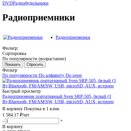
DVD
Радиобудильники
Радиоприемники
Радиоприемники
Фильтр:
Сортировка
По популярности (возрастание)
Показать
Сбросить
Фильтр
По популярности
По алфавиту
По цене
Быстрый просмотр
Радиоприемник портативный Sven SRP-505, белый (3
Вт,Bluetooth, FM/AM/SW, USB, microSD, AUX, встроен
В корзину
Покупка в 1 клик
1 584.17
₽
/шт
-
+
В корзину